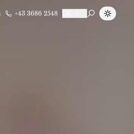
n
+43 3686 2548
DE