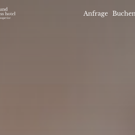
el Höflehner ****S
Anfrage
Buche