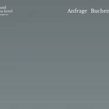
el Höflehner ****S
Anfrage
Buche