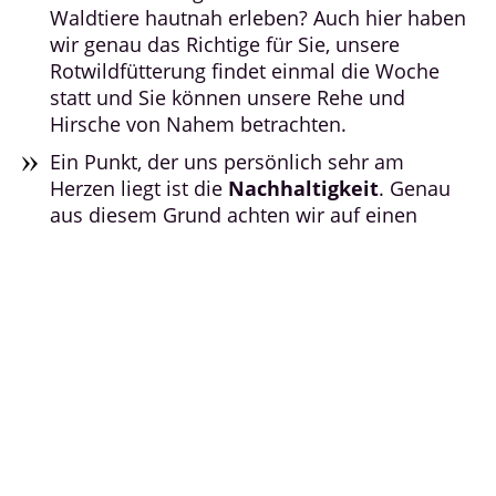
Waldtiere hautnah erleben? Auch hier haben
wir genau das Richtige für Sie, unsere
Rotwildfütterung findet einmal die Woche
statt und Sie können unsere Rehe und
Hirsche von Nahem betrachten.
Ein Punkt, der uns persönlich sehr am
Herzen liegt ist die
Nachhaltigkeit
. Genau
aus diesem Grund achten wir auf einen
schonenden Umgang mit der Natur. Unser
Ziel ist es, dass auch Generationen nach uns
noch die volle Pracht der Natur betrachtet
können. Ganz besonders achten wir auch
darauf, dass auf unseren Tellern nur
Lebensmitteln von regionalen Partnern
landen.
Das
Naturdesign
ist der letzte Punkt unserer
6N-Philosophie. Im Natur- und Wellnesshotel
Höflehner können Sie nicht nur die Natur