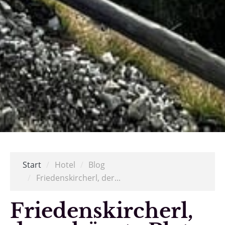
Start
/
Hotel
/
Blog
/
Friedenskircherl, der...
Friedenskircherl,