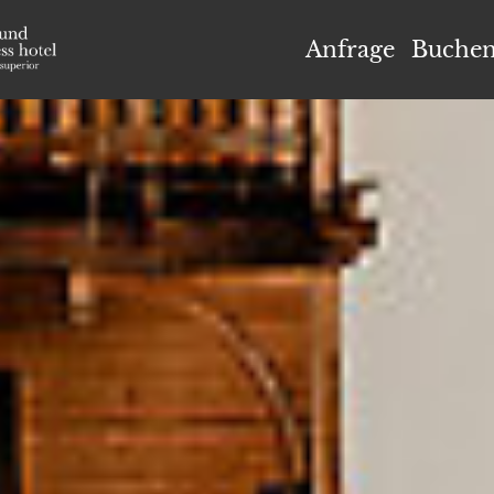
el Höflehner ****S
Anfrage
Buche