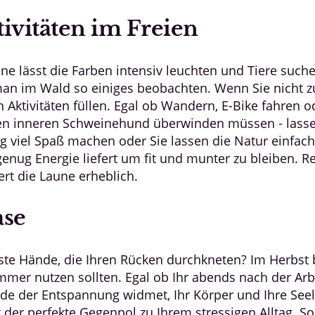
ivitäten im Freien
onne lässt die Farben intensiv leuchten und Tiere suc
an im Wald so einiges beobachten. Wenn Sie nicht z
n Aktivitäten füllen. Egal ob Wandern, E-Bike fahren od
hren inneren Schweinehund überwinden müssen - lassen
ig viel Spaß machen oder Sie lassen die Natur einfac
n genug Energie liefert um fit und munter zu bleiben.
ert die Laune erheblich.
ase
Hände, die Ihren Rücken durchkneten? Im Herbst beg
mer nutzen sollten. Egal ob Ihr abends nach der Ar
de der Entspannung widmet, Ihr Körper und Ihre See
t der perfekte Gegenpol zu Ihrem stressigen Alltag. 