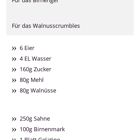
Für das Walnusscrumbles
6 Eier
4 EL Wasser
160g Zucker
80g Mehl
80g Walnüsse
250g Sahne
100g Birnenmark
1 Blatt Gelatine