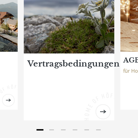
AGB
Vertragsbedingungen
für Ho