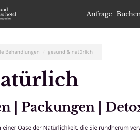
el Höflehner ****S
Anfrage
Buche
lle Behandlungen
/
gesund & natürlich
atürlich
en | Packungen | Deto
 einer Oase der Natürlichkeit, die Sie rundherum ver