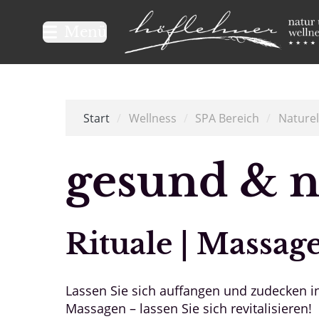
Logo Natur- und Wellnesshot
Menü
Start
/
Wellness
/
SPA Bereich
/
Nature
gesund & n
Rituale | Massag
Lassen Sie sich auffangen und zudecken in
Massagen – lassen Sie sich revitalisieren!