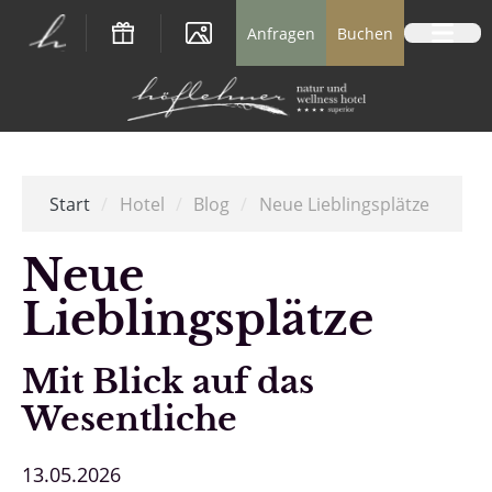
Logo Natur- und Wellnesshotel Höflehner *
Anfragen
Buchen
Start
/
Hotel
/
Blog
/
Neue Lieblingsplätze
Neue
Lieblingsplätze
Mit Blick auf das
Wesentliche
13.05.2026