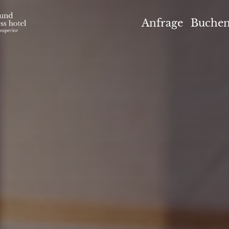
el Höflehner ****S
Anfrage
Buche