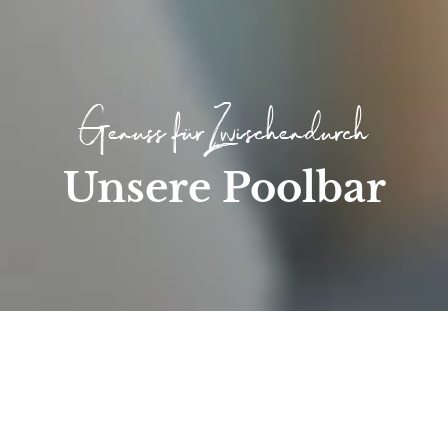
Genuss für Zwischendurch
Unsere Poolbar
Start
/
Wellness
/
SPA Bereich
/
Poolbar
Poolbar