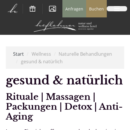
Logo Natur- und Wellnesshotel Höflehner *
Anfragen
Buchen
Start
/
Wellness
/
Naturelle Behandlungen
/
gesund & natürlich
gesund & natürlich
Rituale | Massagen |
Packungen | Detox | Anti-
Aging