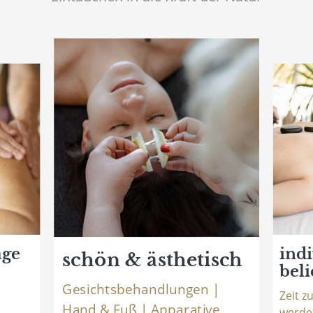
age
ind
schön & ästhetisch
beli
Gesichtsbehandlungen |
Zeit z
Hand & Fuß | Apparative
werde