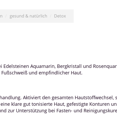
en
/
gesund & natürlich
/
Detox
drei Edelsteinen Aquamarin, Bergkristall und Rosen
n, Fußschweiß und empfindlicher Haut.
andlung. Aktiviert den gesamten Hautstoffwechsel, s
 eine klare gut tonisierte Haut, gefestigte Konturen u
nd zur Unterstützung bei Fasten- und Reinigungskur