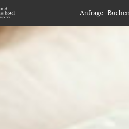
el Höflehner ****S
Anfrage
Buche