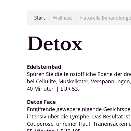
Start
/
Wellness
/
Naturelle Behandlung
Detox
Edelsteinbad
Spüren Sie die feinstoffliche Ebene der 
bei Cellulite, Muskelkater, Verspannunge
40 Minuten | EUR 53,-
Detox Face
Entgiftende gewebereinigende Gesichtsbeh
intensiv über die Lymphe. Das Resultat ist
Couperose, unreiner Haut, Tränensäcken u
55 Minuten | EUR 105,-