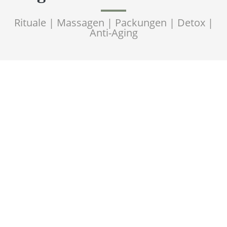
Rituale | Massagen | Packungen | Detox |
Anti-Aging
Mei
Höflehner's