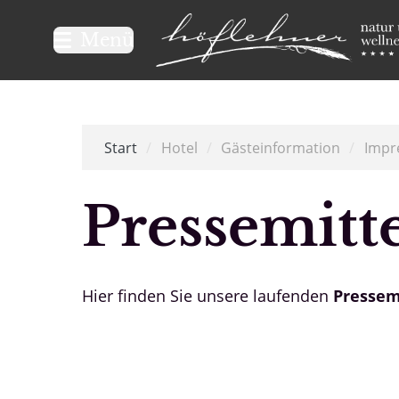
Logo Natur- und Wellnesshot
Menü
Start
/
Hotel
/
Gästeinformation
/
Impr
Pressemitt
Hier finden Sie unsere laufenden
Pressem