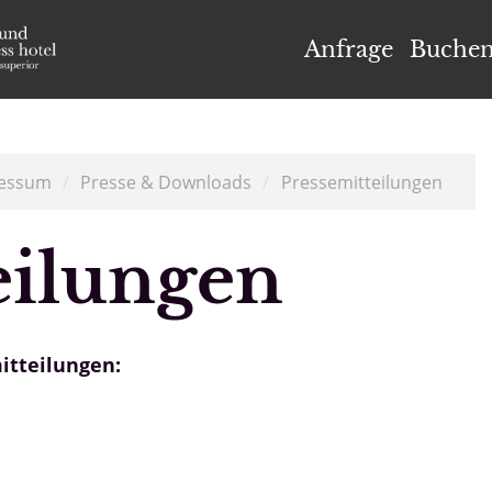
el Höflehner ****S
Anfrage
Buche
essum
/
Presse & Downloads
/
Pressemitteilungen
eilungen
itteilungen: