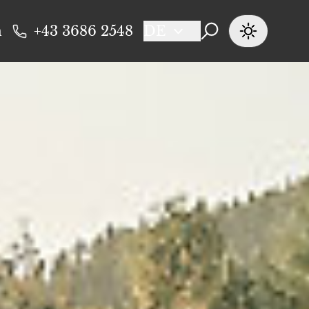
n
+43 3686 2548
DE