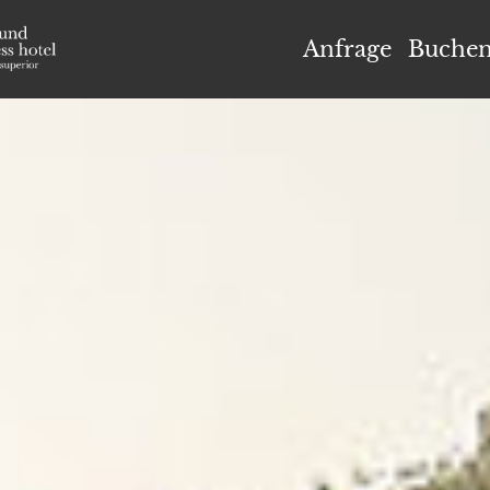
el Höflehner ****S
Anfrage
Buche