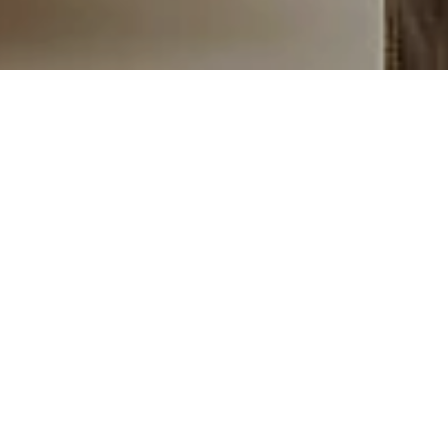
Start
/
Hotel
/
Gästeinformation
/
Impressum
/
Presse & Downloads
/
Pressemitteilungen
/
Sternegenuss am Gumpen...
Sternegenuss am
Gumpenberg
Am 24. April 2025 erlebten unsere Gäste im
Natur- und Wellnesshotel Höflehner ein ganz
besonderes Highlight: